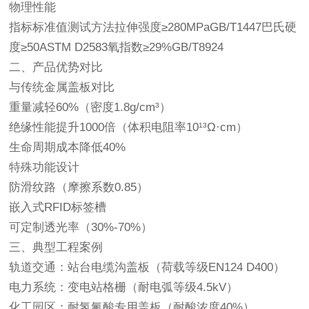
物理性能
指标标准值测试方法拉伸强度≥280MPaGB/T1447巴氏硬
度≥50ASTM D2583氧指数≥29%GB/T8924
二、产品优势对比
与传统金属盖板对比
重量减轻60%（密度1.8g/cm³）
绝缘性能提升1000倍（体积电阻率10¹³Ω·cm）
生命周期成本降低40%
特殊功能设计
防滑纹路（摩擦系数0.85）
嵌入式RFID标签槽
可定制透光率（30%-70%）
三、典型工程案例
轨道交通
：站台电缆沟盖板（荷载等级EN124 D400）
电力系统
：变电站格栅（耐电弧等级4.5kV）
化工园区
：耐氢氟酸专用盖板（耐酸浓度40%）