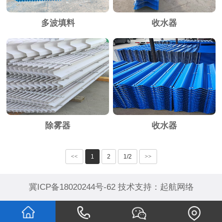
多波填料
收水器
除雾器
收水器
<<
1
2
1/2
>>
冀ICP备18020244号-62
技术支持：
起航网络