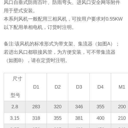
风口自垂式防雨百叶、防雨弯头、进风口安全网等附件
用于壁式安装。
本系列风机一般配用三相风机，可按用户要求对0.55KW
以下配用单相电机，订货时注明。
备注:该风机的标准形式为带支架、集流器（如图A）；
若进出风口都联接风管，为方便安装，可不带集流器
（如图B），请在定货时注明。
尺寸
D1
D2
D3
D4
M1
型号
2.8
283
320
346
355
200
3.15
318
355
381
400
210