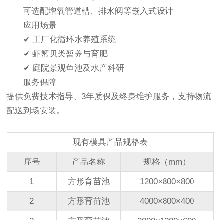
可选配增氧管道槽、排水阀等嵌入式设计
应用场景
✔ 工厂化循环水养殖系统
✔ 虾蟹贝类暂养与育肥
✔ 庭院景观鱼池及水产科研
服务保障
提供免费技术指导、3年质保及终身维护服务，支持物流
配送到场安装。
现有模具产品规格表
序号
产品名称
规格（
mm
）
1
方形育苗池
1200
×
800
×
800
2
方形育苗池
4000
×
800
×
400