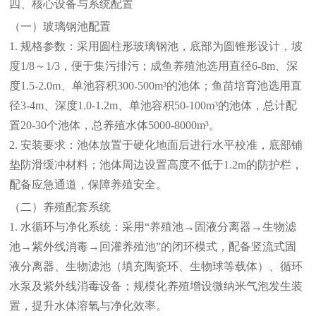
四、核心设备与系统配置
（一）玻璃钢池配置
1. 规格参数：采用圆柱形玻璃钢池，底部为圆锥形设计，坡
度1/8～1/3，便于集污排污；成鱼养殖池选用直径6-8m、深
度1.5-2.0m、单池容积300-500m³的池体；鱼苗培育池选用直
径3-4m、深度1.0-1.2m、单池容积50-100m³的池体，总计配
置20-30个池体，总养殖水体5000-8000m³。
2. 安装要求：池体放置于硬化地面后进行水平校准，底部铺
垫防滑缓冲材料；池体周边设置高度不低于1.2m的防护栏，
配备应急通道，保障养殖安全。
（二）养殖配套系统
1. 水循环与净化系统：采用“养殖池→固液分离器→生物滤
池→紫外线消毒→回灌养殖池”的闭环模式，配备竖流式固
液分离器、生物滤池（填充陶瓷环、生物球等载体）、循环
水泵及紫外线消毒设备；规模化养殖增设微纳米气泡发生装
置，提升水体溶氧与净化效率。