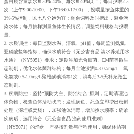
蛋白质含量淡水鱼30%-40%、海水鱼40%以上；每日投喂2-3
次（上午9:00-10:00、下午16:00-17:00），投喂量按鱼体重的
3%-5%控制，以七八分饱为宜；剩余饲料及时捞出，避免污
染水体；每月抽样测量鱼体生长情况，调整饲料规格与投喂
量。
2. 水质调控：每日监测水温、溶氧、pH值，每周监测氨氮、
亚硝酸盐等指标，确保水质符合《无公害食品 淡水养殖用水
水质》（NY5051）要求；定期添加光合细菌、EM菌等微生
态制剂，优化水体菌群结构；每月全池泼洒0.3-0.5mg/L二氧
化氯或0.5-1.0mg/L聚维酮碘消毒1次，消毒后3-5天补充微生
态制剂。
3. 疾病防控：坚持“预防为主、防治结合”原则，定期清理池
体杂物，检查鱼体活动状态；发现病鱼、死鱼立即捞出密封
处理（深埋或焚烧），加强池体消毒，增加换水频率；确诊
疾病后，选用符合《无公害食品 渔药使用准则》
（NY5071）的渔药，严格按剂量与疗程使用，确保休药期