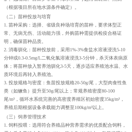
（根据项目所在地水源条件确定）。
（二）苗种投放与培育
1. 苗种采购：选择、省级良种场培育的苗种，要求体型正
常、无病无伤、活动能力强，外购苗种需提供检疫合格证
明，确保苗种品质。
2. 消毒驯化：苗种投放前，采用1%-3%食盐水溶液浸洗5-10
分钟或0.3-0.5mg/L二氧化氯溶液浸洗3-5分钟，杀灭体表病原
体；将苗种放入暂养池驯化3-5天，逐步适应养殖池水温、水
质环境后再转入养殖池。
3. 投放规格与密度：鱼苗投放规格20-50g/尾，大型肉食性鱼
类（如鳜鱼）提升至50g/尾以上；常规养殖密度80-100
尾/m³，循环水系统完善的高密度养殖区初始密度35kg/m³，
养殖后期根据设备承载能力调整至100kg/m³以上。
（三）饲养管理技术
1. 饲料投喂：选用符合养殖品种营养需求的优质配合饲料，