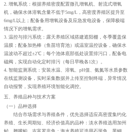
2. 增氧系统：根据养殖密度配置微孔增氧机、射流式增氧
机，确保水体溶氧含量不低于5mg/L，高密度养殖区提升至
6mg/L以上；配备备用增氧设备及应急发电设备，保障极端
情况下的增氧需求。
3. 温控与排污系统：露天养殖区域搭建遮阳棚，冬季覆盖保
温膜；配备加热棒（鱼苗培育池）或温室温控设备，确保水
温波动不超过±2℃；每个池体底部低处设置排污口，配备电
磁阀，实现自动化定时排污（每日早晚各1次）。
4. 智能监测系统：安装水温、溶氧、pH值、氨氮等水质参数
在线监测设备，实时采集数据并上传至控制终端，异常情况
自动报警，实现养殖环境智能化调控。
五、养殖品种与技术方案
（一）品种选择
结合市场需求与养殖条件，优先选择适应高密度集约化
养殖、生长周期短、经济价值高的品种：淡水养殖选用加州
鲈、翘嘴鲌、吉富罗非鱼；海水养殖可选用石斑鱼、黑鲷