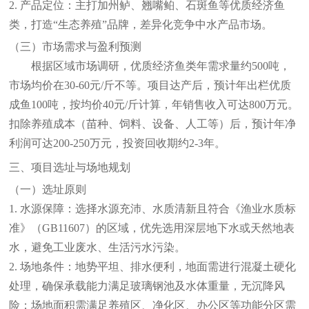
2. 产品定位：主打加州鲈、翘嘴鲌、石斑鱼等优质经济鱼
类，打造“生态养殖”品牌，差异化竞争中水产品市场。
（三）市场需求与盈利预测
根据区域市场调研，优质经济鱼类年需求量约
500吨，
市场均价在30-60元/斤不等。项目达产后，预计年出栏优质
成鱼100吨，按均价40元/斤计算，年销售收入可达800万元。
扣除养殖成本（苗种、饲料、设备、人工等）后，预计年净
利润可达200-250万元，投资回收期约2-3年。
三、项目选址与场地规划
（一）选址原则
1. 水源保障：选择水源充沛、水质清新且符合《渔业水质标
准》（GB11607）的区域，优先选用深层地下水或天然地表
水，避免工业废水、生活污水污染。
2. 场地条件：地势平坦、排水便利，地面需进行混凝土硬化
处理，确保承载能力满足玻璃钢池及水体重量，无沉降风
险；场地面积需满足养殖区、净化区、办公区等功能分区需