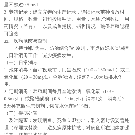
量不超过0.5mg/L。
3. 养殖记录：建立完善的生产记录，详细记录苗种投放时
间、规格、数量，饲料投喂种类、用量，水质监测数据，用
药情况（若有），以及成鱼捕捞、销售情况，确保养殖过程
可追溯。
五、疾病预防与控制
坚持
“预防为主、防治结合”的原则，重点做好水质调控
与日常消毒工作，减少疾病发生。
（一）日常消毒
1. 池体消毒：苗种投放前，用生石灰（100～150mg/L）或二
氧化氯（20～30mg/L）全池泼洒，浸泡7～10天后换水备
用。
2. 定期消毒：养殖期间每月全池泼洒二氧化氯（0.3～
0.5mg/L）或聚维酮碘（0.5～1.0mg/L）消毒1次，消毒后3～
5天补充微生态制剂，恢复水体菌群平衡。
（二）疾病处置
1. 及时隔离：发现病鱼、死鱼立即捞出，装入密封袋妥善处
理（深埋或焚烧），避免病原体扩散；对病鱼所在池体加强
消毒，增加换水频率。