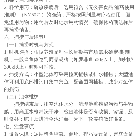
2. 科学用药：确诊疾病后，选用符合《无公害食品 渔药使用
准则》（NY5071）的渔药，严格按照剂量与疗程使用，避
免滥用药物；用药后及时记录用药情况，确保休药期达标后
再捕捞销售。
六、捕捞与后续管理
（一）捕捞时机与方式
1. 时机选择：根据养殖品种生长周期与市场需求确定捕捞时
机，一般当鱼体达到商品规格（如罗非鱼500g以上、加州鲈
300g以上）时即可捕捞。
2. 捕捞方式：小型池体可采用拉网捕捞或排水捕捞；大型池
体可利用底部排污口集中集鱼，配合围网捕捞，减少对鱼体
的损伤。
（二）池体维护
捕捞结束后，排空池体水分，清理池壁残留污物与生物
膜，用高压水枪冲洗干净；检查池体是否有破损、渗漏，及
时修补；晾干后进行全池消毒，为下一轮养殖做好准备。
七、注意事项
1. 设备保障：定期检查增氧、循环、排污等设备，建立设备