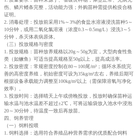
伤、鳞片鳍条完整，活动能力强；外购苗种需提供检疫合格
证明。
2. 消毒处理：投放前采用1%～3%的食盐水溶液浸洗苗种5～
10分钟，或用二氧化氯溶液（浓度0.3～0.5mg/L）浸洗3～5
分钟，杀灭体表病原体。
（三）投放规格与密度
1. 投放规格：苗种放养规格以20g～50g为宜，大型肉食性鱼
类（如鳜鱼）可适当提高规格至50g以上，提高成活率。
2. 投放密度：常规密度控制在80～100尾/m³；循环水系统完
善的高密度养殖，初始密度可设为35kg/m³左右，养殖后期可
根据设备承载能力调整至100kg/m³以上（需保障溶氧与净化
效率）。
3. 投放时间：选择晴天上午或傍晚投放，投放时确保苗种运
输水温与池水温差不超过±2℃，可将运输袋放入池水中浸泡
20～30分钟，待温度一致后再放苗。
四、饲养管理
（一）饲料投喂
1. 饲料选择：选用符合养殖品种营养需求的优质配合饲料