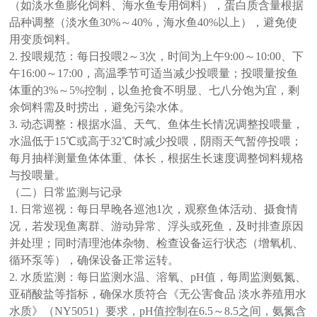
（如淡水鱼膨化饲料、海水鱼专用饲料），蛋白质含量根据
品种调整（淡水鱼30%～40%，海水鱼40%以上），避免使
用变质饲料。
2. 投喂规范：每日投喂2～3次，时间为上午9:00～10:00、下
午16:00～17:00，高温季节可适当减少投喂量；投喂量按鱼
体重的3%～5%控制，以鱼抢食不明显、七八分饱为宜，剩
余饲料需及时捞出，避免污染水体。
3. 动态调整：根据水温、天气、鱼体生长情况调整投喂量，
水温低于15℃或高于32℃时减少投喂，阴雨天气暂停投喂；
每月抽样测量鱼体体重、体长，根据生长速度调整饲料规格
与投喂量。
（二）日常监测与记录
1. 日常巡视：每日早晚各巡池1次，观察鱼体活动、摄食情
况，若发现鱼离群、游动异常、浮头或死鱼，及时排查原因
并处理；同时清理池体杂物、检查设备运行状态（增氧机、
循环泵等），确保设备正常运转。
2. 水质监测：每日监测水温、溶氧、pH值，每周监测氨氮、
亚硝酸盐等指标，确保水质符合《无公害食品 淡水养殖用水
水质》（NY5051）要求，pH值控制在6.5～8.5之间，氨氮含