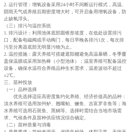
2. 运行管理：增氧设备采用24小时不间断运行模式，高温、
阴雨天气或养殖后期密度增大时，可开启备用增氧设备，防
止缺氧浮头。
（三）排污与温控系统
1. 排污设计：利用池体底部圆锥形坡度，在低处设置排污
口，配备电磁阀或手动阀门，每日早晚各排污1次，每次排
污至分离器底部无明显污物为止。
2. 温控措施：露天养殖可搭建遮阳棚避免高温暴晒，冬季覆
盖保温膜或采用加热棒（小型池体）；温室养殖可配备温控
设备，确保水温符合养殖品种生长需求，温差波动不超过
±2℃。
三、苗种投放
（一）品种选择
优先选择适应高密度集约化养殖、经济价值高的品种：
淡水养殖可选用加州鲈、翘嘴鲌、鳜鱼、吉富罗非鱼等；海
水养殖可选用石斑鱼、黑鲷等。选择时需结合当地市场需
求、气候条件及苗种供应情况综合确定。
（二）苗种质量与消毒
1. 质量要求：苗种来源于、省级良种场，体型正常、无病无